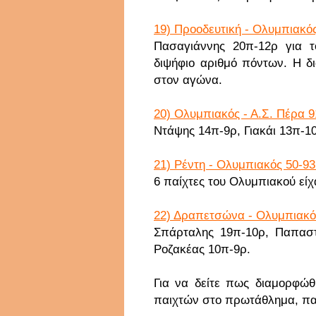
19) Προοδευτική - Ολυμπιακός
Πασαγιάννης 20π-12ρ για τ
διψήφιο αριθμό πόντων. Η δ
στον αγώνα.
20) Ολυμπιακός - Α.Σ. Πέρα 9
Ντάψης 14π-9ρ, Γιακάι 13π-1
21) Ρέντη - Ολυμπιακός 50-93
6 παίχτες του Ολυμπιακού είχ
22) Δραπετσώνα - Ολυμπιακός
Σπάρταλης 19π-10ρ, Παπαστ
Ροζακέας 10π-9ρ.
Για να δείτε πως διαμορφώθ
παιχτών στο πρωτάθλημα, π