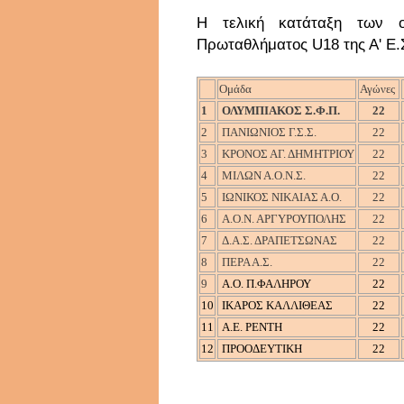
Η τελική κατάταξη των ο
Πρωταθλήματος U18 της Α' Ε.Σ
Ομάδα
Αγώνες
1
ΟΛΥΜΠΙΑΚΟΣ Σ.Φ.Π.
22
2
ΠΑΝΙΩΝΙΟΣ Γ.Σ.Σ.
22
3
ΚΡΟΝΟΣ ΑΓ. ΔΗΜΗΤΡΙΟΥ
22
4
ΜΙΛΩΝ Α.Ο.Ν.Σ.
22
5
ΙΩΝΙΚΟΣ ΝΙΚΑΙΑΣ Α.Ο.
22
6
Α.Ο.Ν. ΑΡΓΥΡΟΥΠΟΛΗΣ
22
7
Δ.Α.Σ. ΔΡΑΠΕΤΣΩΝΑΣ
22
8
ΠΕΡΑ Α.Σ.
22
9
Α.Ο. Π.ΦΑΛΗΡΟΥ
22
10
ΙΚΑΡΟΣ ΚΑΛΛΙΘΕΑΣ
22
11
Α.Ε. ΡΕΝΤΗ
22
12
ΠΡΟΟΔΕΥΤΙΚΗ
22