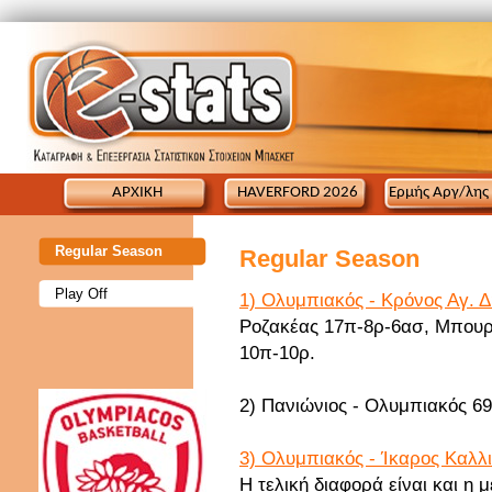
ΑΡΧΙΚΗ
HAVERFORD 2026
Ερμής Αργ/λης
Regular Season
Regular Season
Play Off
1) Ολυμπιακός - Κρόνος Αγ. Δ
Ροζακέας 17π-8ρ-6ασ, Μπουρ
10π-10ρ.
2) Πανιώνιος - Ολυμπιακός 69
3) Ολυμπιακός - Ίκαρος Καλλι
Η τελική διαφορά είναι και η