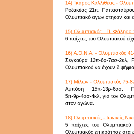
14) Ίκαρος Καλλιθέας - Ολυμπ
Ροζακέας 21π, Παπασταύρου
Ολυμπιακό αγωνίστηκαν και σ
15) Ολυμπιακός - Π. Φάληρο 
6 παίχτες του Ολυμπιακού εί
16) Α.Ο.Ν.Α. - Ολυμπιακός 41
Σεγκούρα 13π-6ρ-7ασ-2κλ, Ρ
Ολυμπιακού να έχουν διψήφιο
17) Μίλων - Ολυμπιακός 75-87
Αμπόση 15π-13ρ-6ασ, 
5π-9ρ-4ασ-4κλ, για τον Ολυμ
στον αγώνα.
18) Ολυμπιακός - Ιωνικός Νικα
5 παίχτες του Ολυμπιακού 
Ολυμπιακός επικράτησε στα ρ