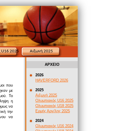
 U16 2025
Αιξωνή 2025
ΑΡΧΕΙΟ
2026
HAVERFORD 2026
μοι που
2025
ηκαν με
Αιξωνή 2025
μού. Το
Ολυμπιακός U16 2025
άληψη η
Ολυμπιακός U18 2025
όμως να
Ερμής Αργ/λης 2025
τική την
ένου να
2024
Ολυμπιακός U16 2024