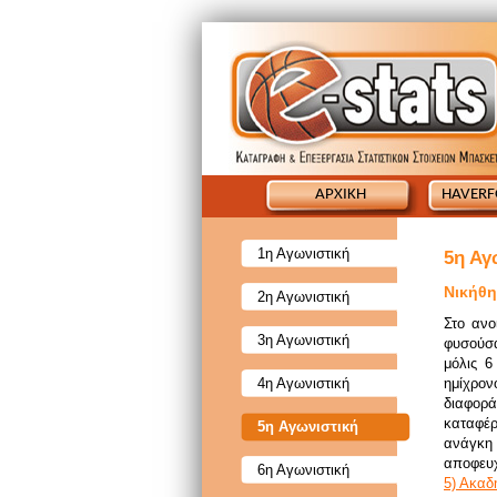
ΑΡΧΙΚΗ
HAVERF
1η Αγωνιστική
5η Αγ
Νικήθη
2η Αγωνιστική
Στο ανο
3η Αγωνιστική
φυσούσα
μόλις 6
4η Αγωνιστική
ημίχρο
διαφορά
καταφέρ
5η Αγωνιστική
ανάγκη
αποφευχθ
6η Αγωνιστική
5) Ακαδη