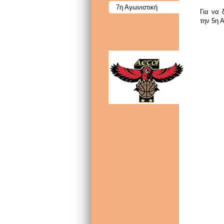
7η Αγωνιστική
Για να 
την 5η 