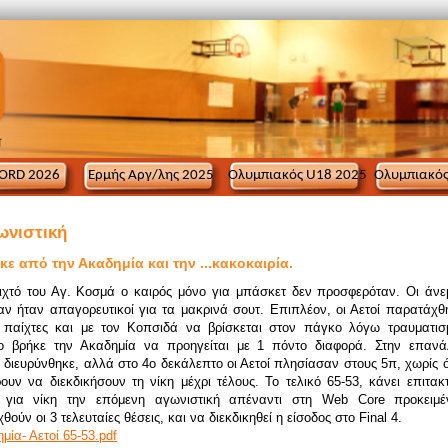
ORD 2026
Ερμής Αργ/λης 2025
Ολυμπιακός U18 2025
Ολυμπιακός
ωνιστική
κε από την Ακαδημία και την ...κακοκαιρία.
ιχτό του Αγ. Κοσμά ο καιρός μόνο για μπάσκετ δεν προσφερόταν. Οι άνε
ν ήταν απαγορευτικοί για τα μακρινά σουτ. Επιπλέον, οι Αετοί παρατάχθ
 παίχτες και με τον Κοπσιδά να βρίσκεται στον πάγκο λόγω τραυματισ
νο βρήκε την Ακαδημία να προηγείται με 1 πόντο διαφορά. Στην επαν
 διευρύνθηκε, αλλά στο 4ο δεκάλεπτο οι Αετοί πλησίασαν στους 5π, χωρίς 
ουν να διεκδικήσουν τη νίκη μέχρι τέλους. Το τελικό 65-53, κάνει επιτακ
 για νίκη την επόμενη αγωνιστική απέναντι στη Web Core προκειμ
ούν οι 3 τελευταίες θέσεις, και να διεκδικηθεί η είσοδος στο Final 4.
μία- Αετοί 65-53.pdf