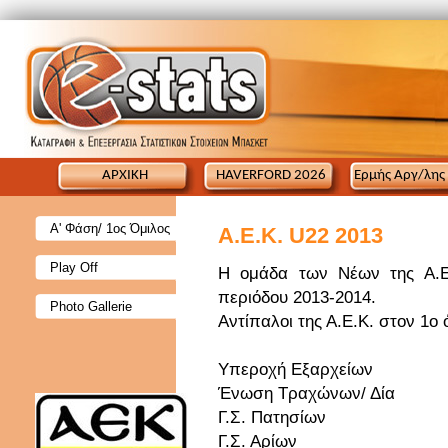
ΑΡΧΙΚΗ
HAVERFORD 2026
Ερμής Αργ/λης
Α' Φάση/ 1ος Όμιλος
A.E.K. U22 2013
Play Off
Η ομάδα των Νέων της Α.Ε.
περιόδου 2013-2014.
Photo Gallerie
Αντίπαλοι της Α.Ε.Κ. στον 1ο 
Υπεροχή Εξαρχείων
Ένωση Τραχώνων/ Δία
Γ.Σ. Πατησίων
Γ.Σ. Αρίων